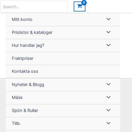
Hoppa
Search
for:
till
innehåll
Mitt konto
Prislistor & kataloger
Hur handlar jag?
Fraktpriser
Kontakta oss
Nyheter & Blogg
Mäsk
Spön & Rullar
Tillb.