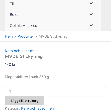
Tillb.
Boxar
Colmic Herakles
Hem
Produkter
MVDE Stickymag
Karp och specimen
MVDE Stickymag
140
kr
Maggotklister i burk 350 g
MVDE
Stickymag
mängd
Lägg till i varukorg
Kategori:
Karp och specimen