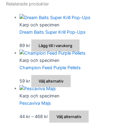
Relaterade produkter
Karp och specimen
Dream Baits Super Krill Pop-Ups
89
kr
Lägg till i varukorg
Karp och specimen
Champion Feed Purple Pellets
Den
59
kr
Välj alternativ
här
produkten
Karp och specimen
har
Pescaviva Majs
flera
Prisintervall:
Den
44
kr
–
468
kr
Välj alternativ
varianter.
44 kr
här
De
till
produkten
olika