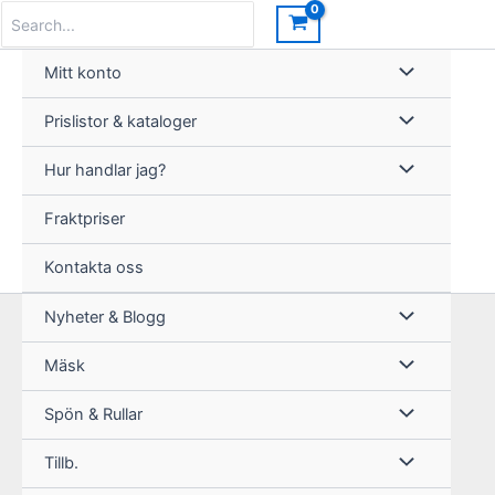
Hoppa
Search
for:
till
innehåll
Mitt konto
Prislistor & kataloger
Hur handlar jag?
Fraktpriser
Kontakta oss
Nyheter & Blogg
Mäsk
Spön & Rullar
Tillb.