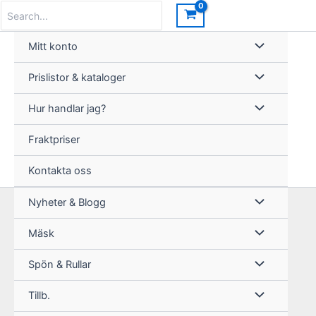
Hoppa
Search
for:
till
innehåll
Mitt konto
Prislistor & kataloger
Hur handlar jag?
Fraktpriser
Kontakta oss
Nyheter & Blogg
Mäsk
Spön & Rullar
Tillb.