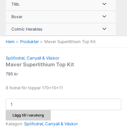
Tillb.
Boxar
Colmic Herakles
Hem
Produkter
Maver Superlithium Top Kit
Spöfodral, Carryall & Väskor
Maver Superlithium Top Kit
795
kr
8 fodral för toppar 170x10x11
Maver
Superlithium
Top
Lägg till i varukorg
Kit
mängd
Kategori:
Spöfodral, Carryall & Väskor