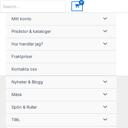
Hoppa
Search
for:
till
innehåll
Mitt konto
Prislistor & kataloger
Hur handlar jag?
Fraktpriser
Kontakta oss
Nyheter & Blogg
Mäsk
Spön & Rullar
Tillb.