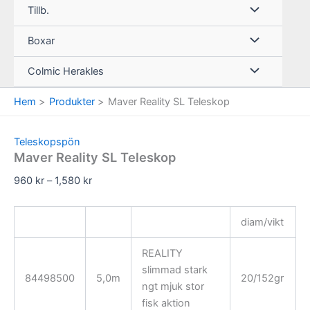
Tillb.
Boxar
Colmic Herakles
Hem
Produkter
Maver Reality SL Teleskop
Teleskopspön
Maver Reality SL Teleskop
Prisintervall:
960
kr
–
1,580
kr
960 kr
till
diam/vikt
1,580 kr
REALITY
slimmad stark
84498500
5,0m
20/152gr
ngt mjuk stor
fisk aktion