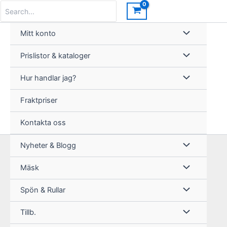
Hoppa
Search
for:
till
innehåll
Mitt konto
Prislistor & kataloger
Hur handlar jag?
Fraktpriser
Kontakta oss
Nyheter & Blogg
Mäsk
Spön & Rullar
Tillb.