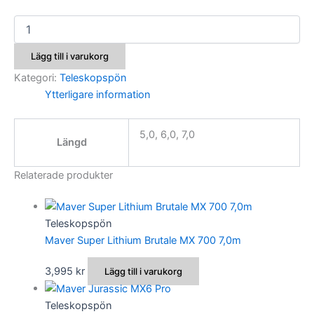
Maver
Reality
SL
Lägg till i varukorg
Teleskop
mängd
Kategori:
Teleskopspön
Ytterligare information
5,0, 6,0, 7,0
Längd
Relaterade produkter
Teleskopspön
Maver Super Lithium Brutale MX 700 7,0m
3,995
kr
Lägg till i varukorg
Teleskopspön