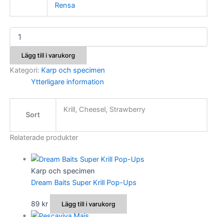
Rensa
Maver
R-
Soft
Lägg till i varukorg
Dumbell
mängd
Kategori:
Karp och specimen
Ytterligare information
Krill, Cheesel, Strawberry
Sort
Relaterade produkter
Karp och specimen
Dream Baits Super Krill Pop-Ups
89
kr
Lägg till i varukorg