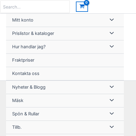
Hoppa
Search
for:
till
innehåll
Mitt konto
Prislistor & kataloger
Hur handlar jag?
Fraktpriser
Kontakta oss
Nyheter & Blogg
Mäsk
Spön & Rullar
Tillb.