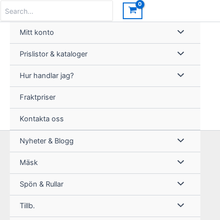
Hoppa
Search
for:
Rea!
till
innehåll
Mitt konto
Prislistor & kataloger
Hur handlar jag?
Fraktpriser
Kontakta oss
Nyheter & Blogg
Mäsk
Spön & Rullar
Tillb.