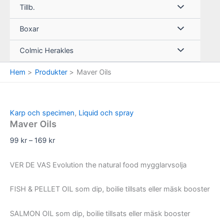
Tillb.
Boxar
Colmic Herakles
Hem
Produkter
Maver Oils
Karp och specimen
,
Liquid och spray
Maver Oils
Prisintervall:
99
kr
–
169
kr
99 kr
till
VER DE VAS Evolution the natural food mygglarvsolja
169 kr
FISH & PELLET OIL som dip, boilie tillsats eller mäsk booster
SALMON OIL som dip, boilie tillsats eller mäsk booster