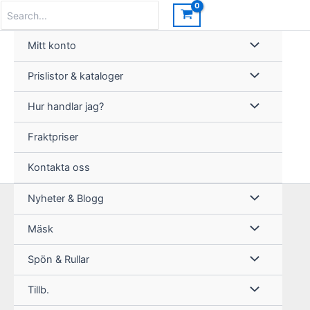
Hoppa
Search
for:
till
innehåll
Mitt konto
Prislistor & kataloger
Hur handlar jag?
Fraktpriser
Kontakta oss
Nyheter & Blogg
Mäsk
Spön & Rullar
Tillb.