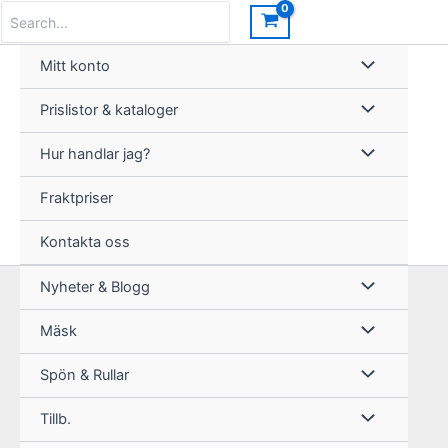
Hoppa
Search
for:
till
innehåll
Mitt konto
Prislistor & kataloger
Hur handlar jag?
Fraktpriser
Kontakta oss
Nyheter & Blogg
Mäsk
Spön & Rullar
Tillb.