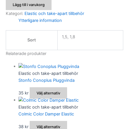
Core
Lägg till i varukorg
Match
Elastic
Kategori:
Elastic och take-apart tillbehör
mängd
Ytterligare information
1,5, 1,8
Sort
Relaterade produkter
Elastic och take-apart tillbehör
Stonfo Conoplus Pluggvinda
Den
35
kr
Välj alternativ
här
produkten
Elastic och take-apart tillbehör
har
Colmic Color Damper Elastic
flera
Den
38
kr
Välj alternativ
varianter.