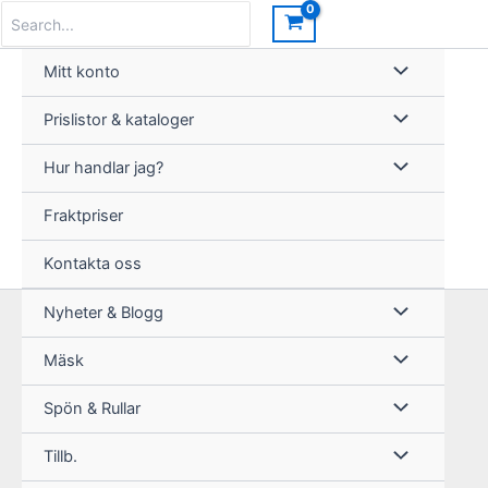
Hoppa
Search
for:
till
innehåll
Mitt konto
Prislistor & kataloger
Hur handlar jag?
Fraktpriser
Kontakta oss
Nyheter & Blogg
Mäsk
Spön & Rullar
Tillb.