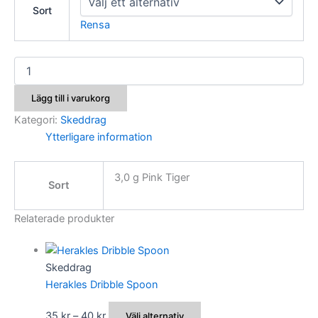
Sort
Rensa
Herakles
Yankee
mängd
Lägg till i varukorg
Kategori:
Skeddrag
Ytterligare information
3,0 g Pink Tiger
Sort
Relaterade produkter
Skeddrag
Herakles Dribble Spoon
Prisintervall:
Den
35
kr
–
40
kr
Välj alternativ