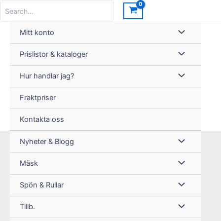
Hoppa
Search
for:
till
innehåll
Mitt konto
Prislistor & kataloger
Hur handlar jag?
Fraktpriser
Kontakta oss
Nyheter & Blogg
Mäsk
Spön & Rullar
Tillb.