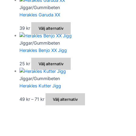
Jiggar/Gummibeten
Herakles Garuda XX
Den
39
kr
Välj alternativ
här
produkten
Jiggar/Gummibeten
har
Herakles Benjo XX Jigg
flera
Den
25
kr
Välj alternativ
varianter.
här
De
produkten
Jiggar/Gummibeten
olika
har
Herakles Kutter Jigg
alternativen
flera
kan
Prisintervall:
Den
49
kr
–
71
kr
Välj alternativ
varianter.
väljas
49 kr
här
De
på
till
produkten
olika
produktsidan
71 kr
har
alternativen
flera
kan
varianter.