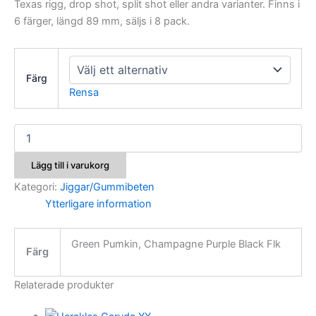
Texas rigg, drop shot, split shot eller andra varianter. Finns i
6 färger, längd 89 mm, säljs i 8 pack.
Färg
Rensa
Herakles
X
35
Lägg till i varukorg
Double
Claw
Kategori:
Jiggar/Gummibeten
Jigg
Ytterligare information
mängd
Green Pumkin, Champagne Purple Black Flk
Färg
Relaterade produkter