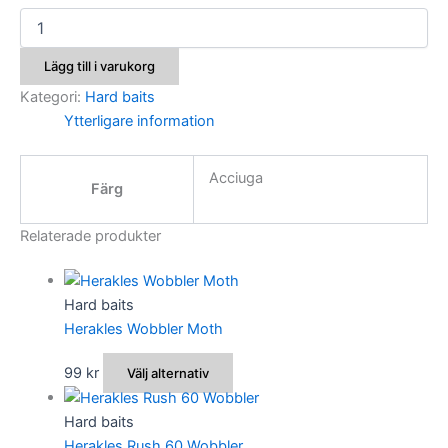
Herakles
Wtdog
HF
Lägg till i varukorg
mängd
Kategori:
Hard baits
Ytterligare information
Acciuga
Färg
Relaterade produkter
Hard baits
Herakles Wobbler Moth
Den
99
kr
Välj alternativ
här
produkten
Hard baits
har
Herakles Rush 60 Wobbler