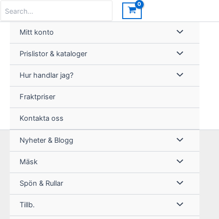
Hoppa
Search
for:
till
innehåll
Mitt konto
Prislistor & kataloger
Hur handlar jag?
Fraktpriser
Kontakta oss
Nyheter & Blogg
Mäsk
Spön & Rullar
Tillb.