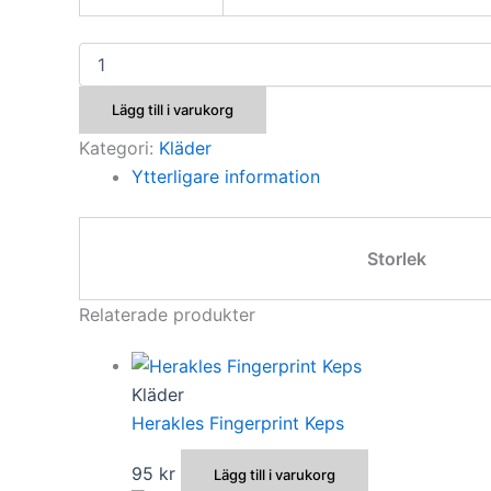
Herakles
Bomber
Jacka
Lägg till i varukorg
mängd
Kategori:
Kläder
Ytterligare information
Storlek
Relaterade produkter
Kläder
Herakles Fingerprint Keps
95
kr
Lägg till i varukorg