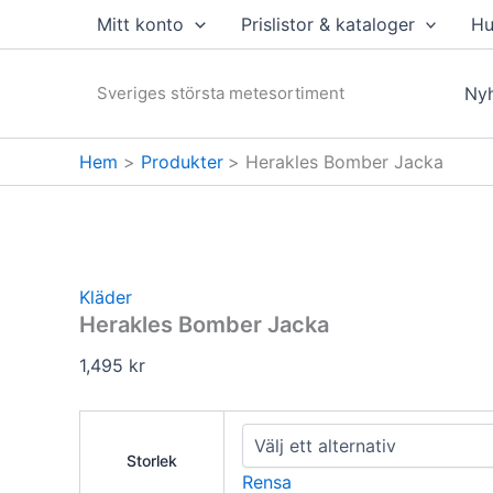
Hoppa
Mitt konto
Prislistor & kataloger
Hu
till
innehåll
Sveriges största metesortiment
Nyh
Hem
Produkter
Herakles Bomber Jacka
Kläder
Herakles Bomber Jacka
1,495
kr
Storlek
Rensa