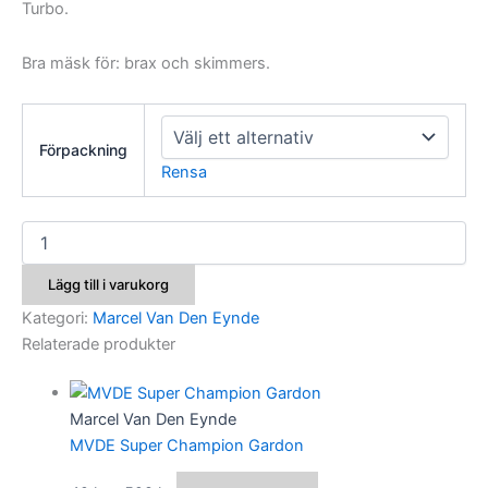
Turbo.
Bra mäsk för: brax och skimmers.
Förpackning
Rensa
MVDE
Gold
Pro
Lägg till i varukorg
Bream
Gul
Kategori:
Marcel Van Den Eynde
mängd
Relaterade produkter
Marcel Van Den Eynde
MVDE Super Champion Gardon