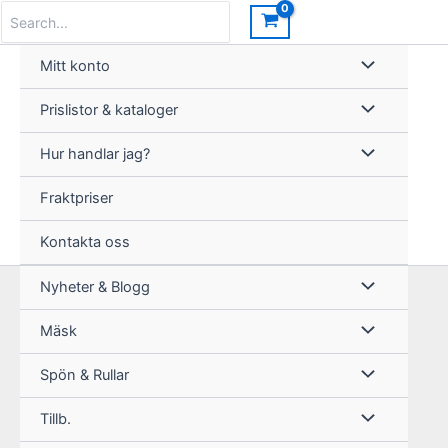
Hoppa
Search
for:
till
innehåll
Mitt konto
Prislistor & kataloger
Hur handlar jag?
Fraktpriser
Kontakta oss
Nyheter & Blogg
Mäsk
Spön & Rullar
Tillb.