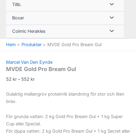
Tillb.
Boxar
Colmic Herakles
Hem
Produkter
MVDE Gold Pro Bream Gul
Marcel Van Den Eynde
MVDE Gold Pro Bream Gul
Prisintervall:
52
kr
–
552
kr
52 kr
till
Gulaktig mellangrov proteinrik blandning för stor och liten
552 kr
brax.
För grunda vatten: 2 kg Gold Pro Bream Gul + 1 kg Super
Cup eller Special.
För djupa vatten: 2 kg Gold Pro Bream Gul + 1 kg Secret eller