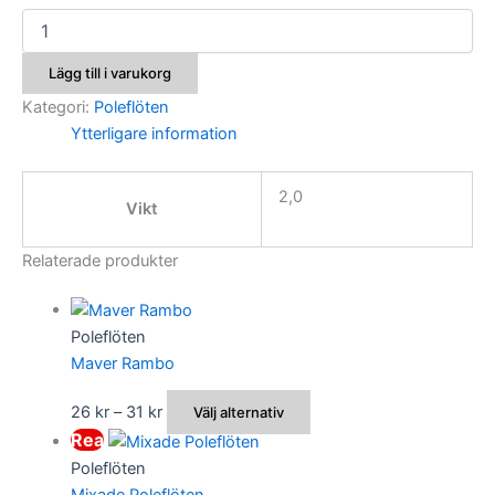
Colmic
Valence
mängd
Lägg till i varukorg
Kategori:
Poleflöten
Ytterligare information
2,0
Vikt
Relaterade produkter
Poleflöten
Maver Rambo
Prisintervall:
Den
26
kr
–
31
kr
Välj alternativ
26 kr
här
Rea
till
produkten
Poleflöten
31 kr
har
Mixade Poleflöten