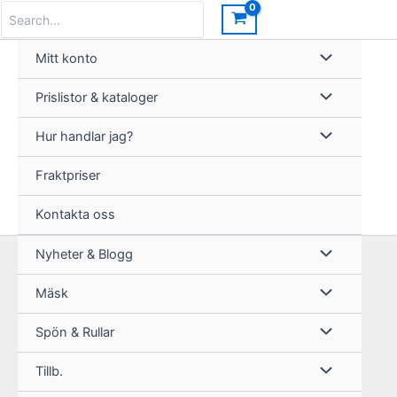
Hoppa
Search
for:
Rea!
till
innehåll
Mitt konto
Prislistor & kataloger
Hur handlar jag?
Fraktpriser
Kontakta oss
Nyheter & Blogg
Mäsk
Spön & Rullar
Tillb.