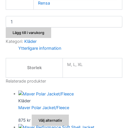
Rensa
Colmic
Piké
Dry-
Lägg till i varukorg
tec
mängd
Kategori:
Kläder
Ytterligare information
M, L, XL
Storlek
Relaterade produkter
Kläder
Maver Polar Jacket/Fleece
Den
875
kr
Välj alternativ
här