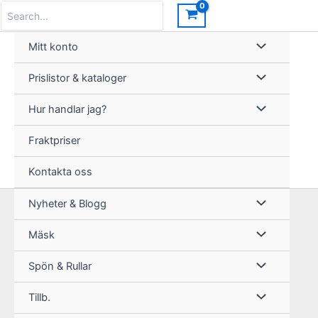
Hoppa
Search
for:
till
innehåll
Mitt konto
Prislistor & kataloger
Hur handlar jag?
Fraktpriser
Kontakta oss
Nyheter & Blogg
Mäsk
Spön & Rullar
Tillb.