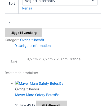
Sort
Rensa
Colmic
Futura
Tillbehörsask
Lägg till i varukorg
mängd
Kategori:
Övriga tillbehör
Ytterligare information
9,5 cm x 6,5 cm x 2,0 cm Orange
Sort
Relaterade produkter
Övriga tillbehör
Maver Mare Safety Beteslås
Prisintervall:
Den
35
kr
–
49
kr
Välj alternativ