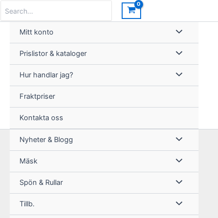
Hoppa
Search
for:
till
innehåll
Mitt konto
Prislistor & kataloger
Hur handlar jag?
Fraktpriser
Kontakta oss
Nyheter & Blogg
Mäsk
Spön & Rullar
Tillb.