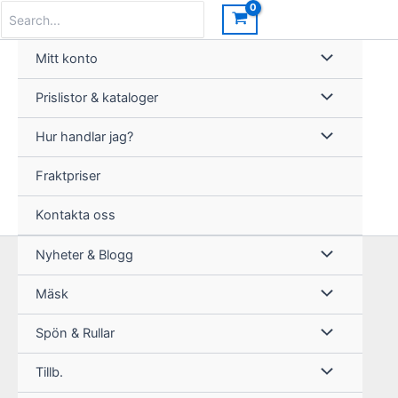
Hoppa
Search
for:
till
innehåll
Mitt konto
Prislistor & kataloger
Hur handlar jag?
Fraktpriser
Kontakta oss
Nyheter & Blogg
Mäsk
Spön & Rullar
Tillb.