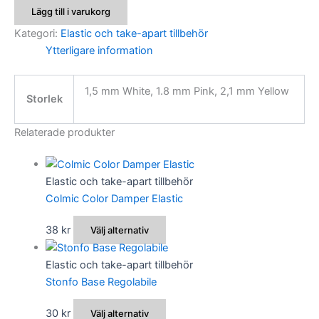
Core
Lägg till i varukorg
Hollow
Elastic
Kategori:
Elastic och take-apart tillbehör
mängd
Ytterligare information
1,5 mm White, 1.8 mm Pink, 2,1 mm Yellow
Storlek
Relaterade produkter
Elastic och take-apart tillbehör
Colmic Color Damper Elastic
Den
38
kr
Välj alternativ
här
produkten
Elastic och take-apart tillbehör
har
Stonfo Base Regolabile
flera
Den
30
kr
Välj alternativ
varianter.