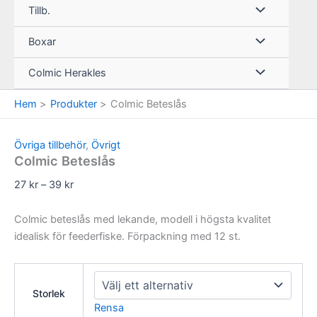
Tillb.
Boxar
Colmic Herakles
Hem
Produkter
Colmic Beteslås
Övriga tillbehör
,
Övrigt
Colmic Beteslås
Prisintervall:
27
kr
–
39
kr
27 kr
till
Colmic beteslås med lekande, modell i högsta kvalitet
39 kr
idealisk för feederfiske. Förpackning med 12 st.
Storlek
Rensa