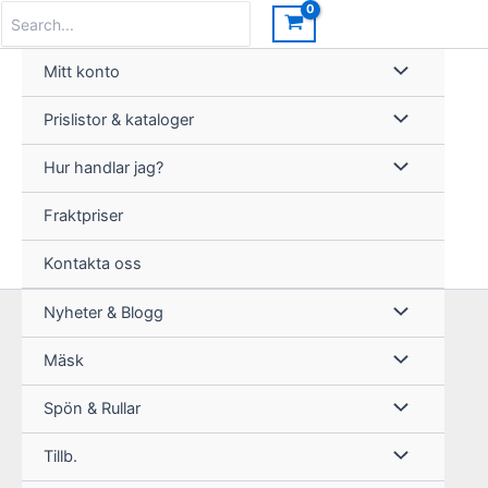
Hoppa
Search
for:
till
innehåll
Mitt konto
Prislistor & kataloger
Hur handlar jag?
Fraktpriser
Kontakta oss
Nyheter & Blogg
Mäsk
Spön & Rullar
Tillb.