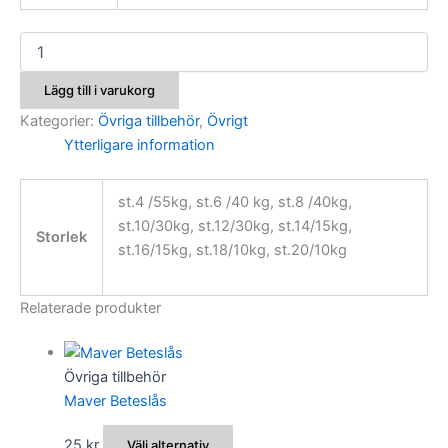
Colmic
Beteslås
mängd
Lägg till i varukorg
Kategorier:
Övriga tillbehör
,
Övrigt
Ytterligare information
st.4 /55kg, st.6 /40 kg, st.8 /40kg,
st.10/30kg, st.12/30kg, st.14/15kg,
Storlek
st.16/15kg, st.18/10kg, st.20/10kg
Relaterade produkter
Övriga tillbehör
Maver Beteslås
Den
25
kr
Välj alternativ