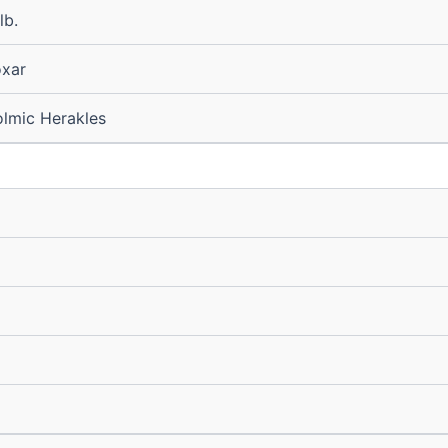
lb.
xar
lmic Herakles