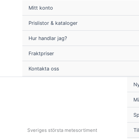
Hoppa
Mitt konto
till
innehåll
Prislistor & kataloger
Hur handlar jag?
Fraktpriser
Kontakta oss
Ny
M
Sp
Til
Sveriges största metesortiment