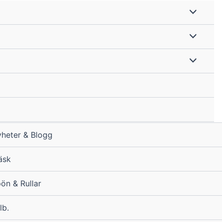
heter & Blogg
äsk
ön & Rullar
lb.