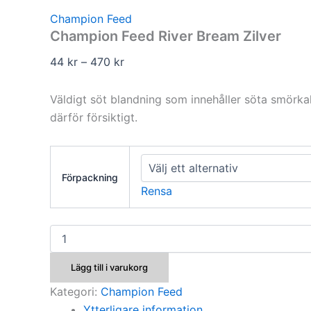
Champion Feed
Champion Feed River Bream Zilver
Prisintervall:
44
kr
–
470
kr
44 kr
till
Väldigt söt blandning som innehåller söta smörkak
470 kr
därför försiktigt.
Förpackning
Rensa
Champion
Feed
River
Lägg till i varukorg
Bream
Zilver
Kategori:
Champion Feed
mängd
Ytterligare information