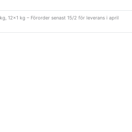
kg, 12×1 kg – Förorder senast 15/2 för leverans i april
n
n