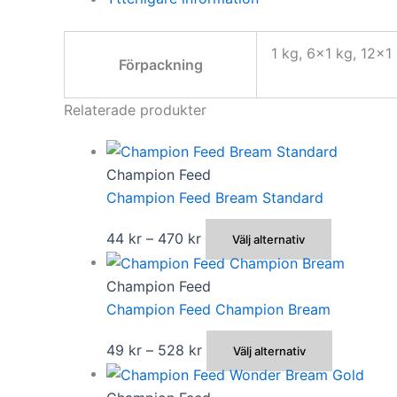
1 kg, 6×1 kg, 12×1 
Förpackning
Relaterade produkter
Champion Feed
Champion Feed Bream Standard
Prisintervall:
Den
44
kr
–
470
kr
Välj alternativ
44 kr
här
till
produkte
Champion Feed
470 kr
har
Champion Feed Champion Bream
flera
Prisintervall:
Den
49
kr
–
528
kr
Välj alternativ
varianter.
49 kr
här
De
till
produkte