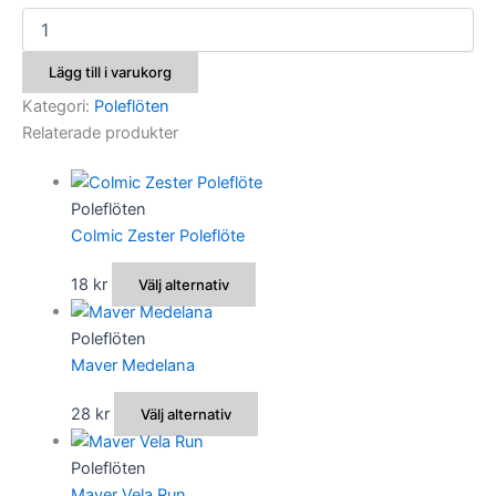
Casini
Super
mängd
Lägg till i varukorg
Kategori:
Poleflöten
Relaterade produkter
Poleflöten
Colmic Zester Poleflöte
Den
18
kr
Välj alternativ
här
produkten
Poleflöten
har
Maver Medelana
flera
Den
28
kr
Välj alternativ
varianter.
här
De
produkten
Poleflöten
olika
har
Maver Vela Run