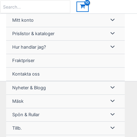
Hoppa
Search
for:
till
innehåll
Mitt konto
Prislistor & kataloger
Hur handlar jag?
Fraktpriser
Kontakta oss
Nyheter & Blogg
Mäsk
Spön & Rullar
Tillb.