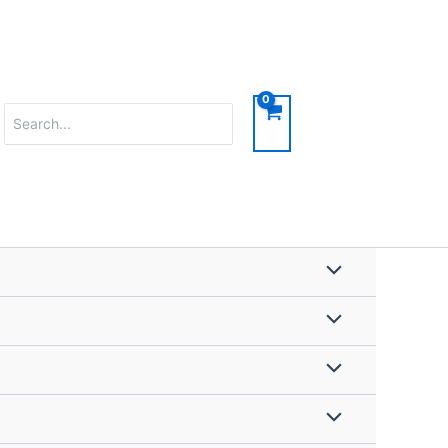
Search
for: