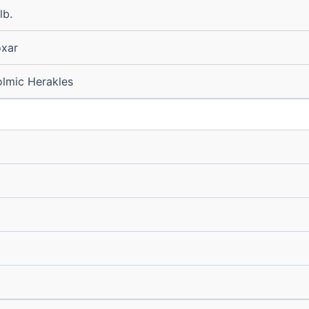
lb.
xar
lmic Herakles