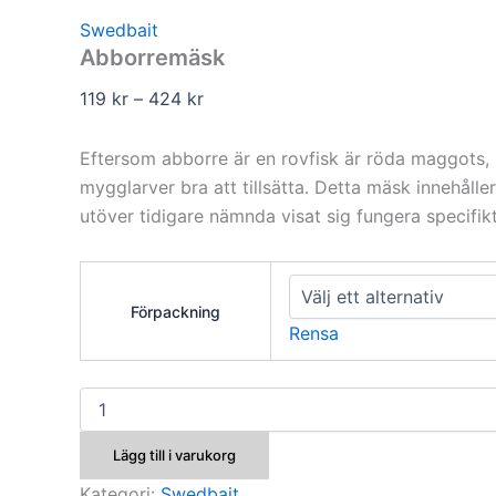
Swedbait
Abborremäsk
Prisintervall:
119
kr
–
424
kr
119 kr
till
Eftersom abborre är en rovfisk är röda maggots,
424 kr
mygglarver bra att tillsätta. Detta mäsk innehålle
utöver tidigare nämnda visat sig fungera specifik
Förpackning
Rensa
Abborremäsk
mängd
Lägg till i varukorg
Kategori:
Swedbait