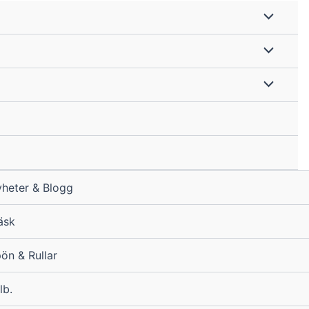
heter & Blogg
äsk
ön & Rullar
lb.