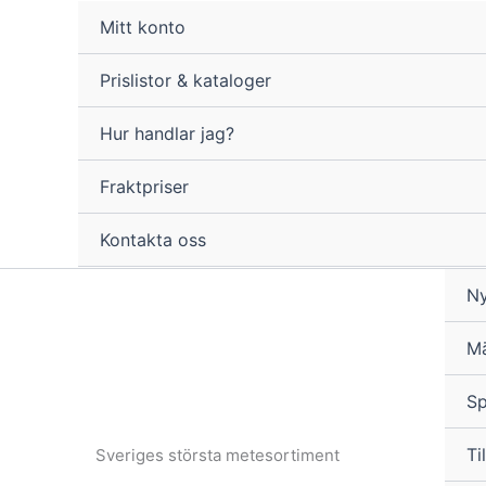
Hoppa
Mitt konto
till
innehåll
Prislistor & kataloger
Hur handlar jag?
Fraktpriser
Kontakta oss
Ny
M
Sp
Til
Sveriges största metesortiment