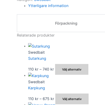
Ytterligare information
Förpackning
Relaterade produkter
Swedbait
Sutarkung
Prisintervall:
Den
110
kr
–
740
kr
Välj alternativ
110 kr
här
till
produkte
Swedbait
740 kr
har
Karpkung
flera
Prisintervall:
Den
110
kr
–
675
kr
Välj alternativ
varianter.
110 kr
här