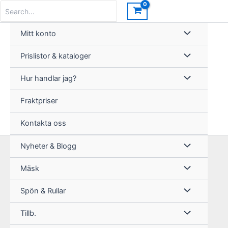
Hoppa
Search
for:
till
innehåll
Mitt konto
Prislistor & kataloger
Hur handlar jag?
Fraktpriser
Kontakta oss
Nyheter & Blogg
Mäsk
Spön & Rullar
Tillb.