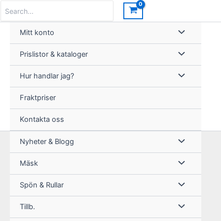
Hoppa
Search
for:
till
innehåll
Mitt konto
Prislistor & kataloger
Hur handlar jag?
Fraktpriser
Kontakta oss
Nyheter & Blogg
Mäsk
Spön & Rullar
Tillb.