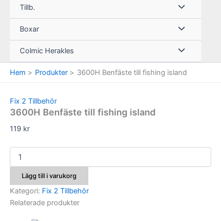
Tillb.
Boxar
Colmic Herakles
Hem
Produkter
3600H Benfäste till fishing island
Fix 2 Tillbehör
3600H Benfäste till fishing island
119
kr
3600H
Benfäste
till
Lägg till i varukorg
fishing
island
Kategori:
Fix 2 Tillbehör
mängd
Relaterade produkter