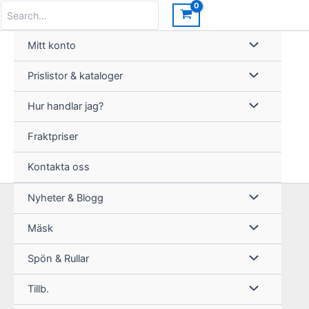
Hoppa
Search
for:
till
innehåll
Mitt konto
Prislistor & kataloger
Hur handlar jag?
Fraktpriser
Kontakta oss
Nyheter & Blogg
Mäsk
Spön & Rullar
Tillb.