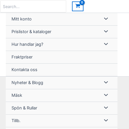
Hoppa
Search
for:
till
innehåll
Mitt konto
Prislistor & kataloger
Hur handlar jag?
Fraktpriser
Kontakta oss
Nyheter & Blogg
Mäsk
Spön & Rullar
Tillb.