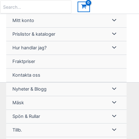
Hoppa
Search
for:
till
innehåll
Mitt konto
Prislistor & kataloger
Hur handlar jag?
Fraktpriser
Kontakta oss
Nyheter & Blogg
Mäsk
Spön & Rullar
Tillb.