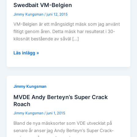
Swedbait VM-Belgien
Jimmy Kungsman
/
juni 12, 2015
VM-Belgien är ett mångsidigt mäsk som jag använt
flitigt genom åren. Detta mäsk har resulterat i 30-
kilosnät bestående av såväl […]
Swedbait
Läs inlägg »
VM-
Belgien
Jimmy Kungsman
MVDE Andy Berteyn’s Super Crack
Roach
Jimmy Kungsman
/
juni 1, 2015
Bland de nya mäsksorter som VDE utvecklat på
senare år anser jag Andy Berteyn’s Super Crack-