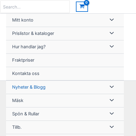
Hoppa
Search
for:
till
innehåll
Mitt konto
Prislistor & kataloger
Hur handlar jag?
Fraktpriser
Kontakta oss
Nyheter & Blogg
Mäsk
Spön & Rullar
Tillb.