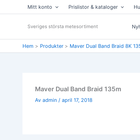
Hoppa
Mitt konto
Prislistor & kataloger
Hu
till
innehåll
Sveriges största metesortiment
Nyh
Hem
Produkter
Maver Dual Band Braid 8K 1
Maver Dual Band Braid 135m
Av
admin
/
april 17, 2018