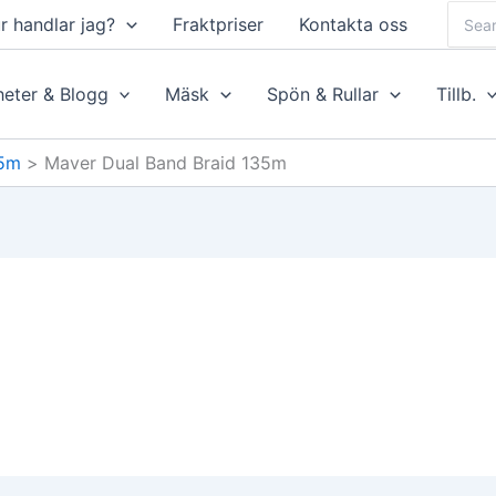
Searc
r handlar jag?
Fraktpriser
Kontakta oss
for:
eter & Blogg
Mäsk
Spön & Rullar
Tillb.
35m
Maver Dual Band Braid 135m