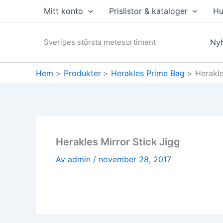
Hoppa
Mitt konto
Prislistor & kataloger
Hu
till
innehåll
Sveriges största metesortiment
Nyh
Hem
Produkter
Herakles Prime Bag
Herakle
Herakles Mirror Stick Jigg
Av
admin
/
november 28, 2017