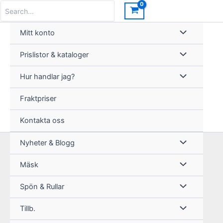
Hoppa
Search
for:
till
innehåll
Mitt konto
Prislistor & kataloger
Hur handlar jag?
Fraktpriser
Kontakta oss
Nyheter & Blogg
Mäsk
Spön & Rullar
Tillb.