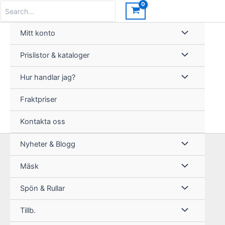
Hoppa
Search
for:
till
innehåll
Mitt konto
Prislistor & kataloger
Hur handlar jag?
Fraktpriser
Kontakta oss
Nyheter & Blogg
Mäsk
Spön & Rullar
Tillb.