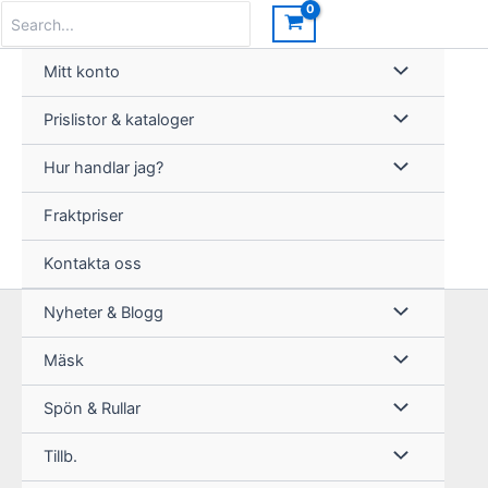
Hoppa
Search
for:
till
innehåll
Mitt konto
Prislistor & kataloger
Hur handlar jag?
Fraktpriser
Kontakta oss
Nyheter & Blogg
Mäsk
Spön & Rullar
Tillb.