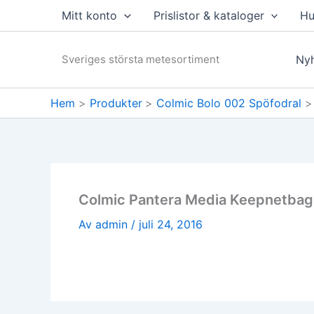
Hoppa
Mitt konto
Prislistor & kataloger
Hu
till
innehåll
Sveriges största metesortiment
Nyh
Hem
Produkter
Colmic Bolo 002 Spöfodral
Colmic Pantera Media Keepnetbag
Av
admin
/
juli 24, 2016