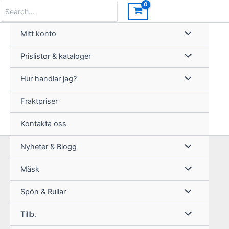
Hoppa
Search
for:
till
innehåll
Mitt konto
Prislistor & kataloger
Hur handlar jag?
Fraktpriser
Kontakta oss
Nyheter & Blogg
Mäsk
Spön & Rullar
Tillb.