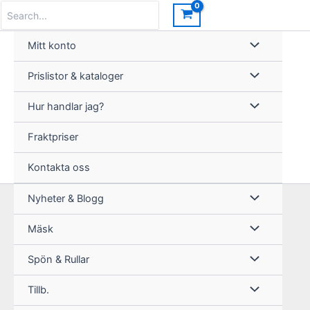
Hoppa
Search
for:
till
innehåll
Mitt konto
Prislistor & kataloger
Hur handlar jag?
Fraktpriser
Kontakta oss
Nyheter & Blogg
Mäsk
Spön & Rullar
Tillb.