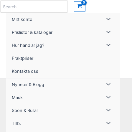
Hoppa
Search
for:
till
innehåll
Mitt konto
Prislistor & kataloger
Hur handlar jag?
Fraktpriser
Kontakta oss
Nyheter & Blogg
Mäsk
Spön & Rullar
Tillb.