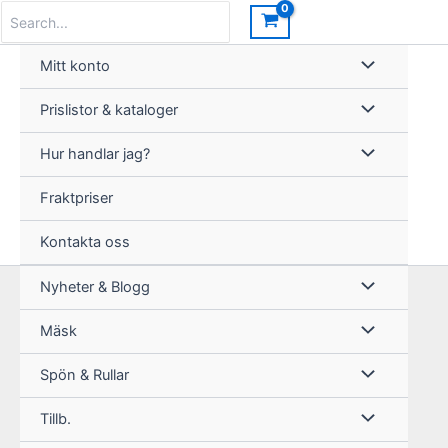
Hoppa
Search
for:
till
innehåll
Mitt konto
Prislistor & kataloger
Hur handlar jag?
Fraktpriser
Kontakta oss
Nyheter & Blogg
Mäsk
Spön & Rullar
Tillb.