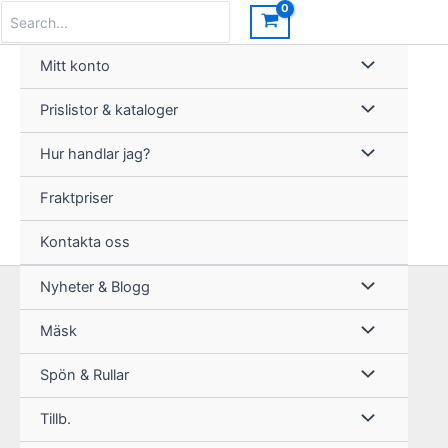
Hoppa
Search
for:
till
innehåll
Mitt konto
Prislistor & kataloger
Hur handlar jag?
Fraktpriser
Kontakta oss
Nyheter & Blogg
Mäsk
Spön & Rullar
Tillb.