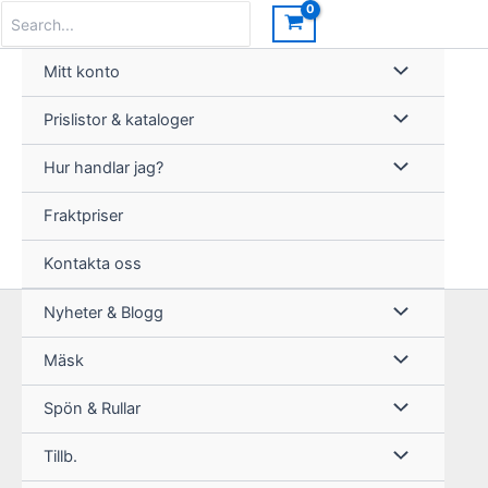
Hoppa
Search
for:
till
innehåll
Mitt konto
Prislistor & kataloger
Hur handlar jag?
Fraktpriser
Kontakta oss
Nyheter & Blogg
Mäsk
Spön & Rullar
Tillb.