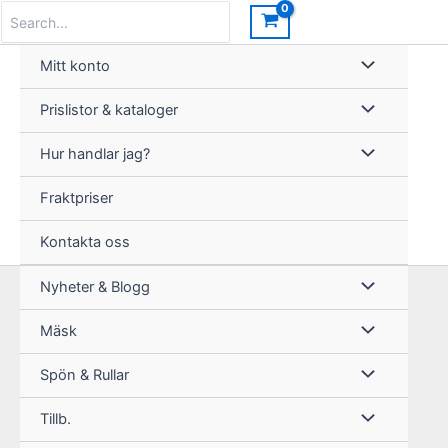
Hoppa
Search
for:
till
innehåll
Mitt konto
Prislistor & kataloger
Hur handlar jag?
Fraktpriser
Kontakta oss
Nyheter & Blogg
Mäsk
Spön & Rullar
Tillb.