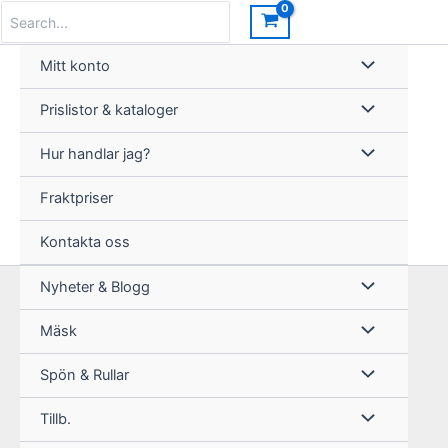
Hoppa
Search
for:
till
innehåll
Mitt konto
Prislistor & kataloger
Hur handlar jag?
Fraktpriser
Kontakta oss
Nyheter & Blogg
Mäsk
Spön & Rullar
Tillb.