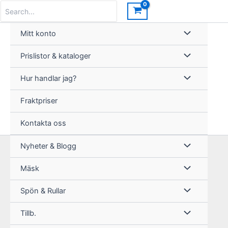
Hoppa
Search
for:
till
innehåll
Mitt konto
Prislistor & kataloger
Hur handlar jag?
Fraktpriser
Kontakta oss
Nyheter & Blogg
Mäsk
Spön & Rullar
Tillb.