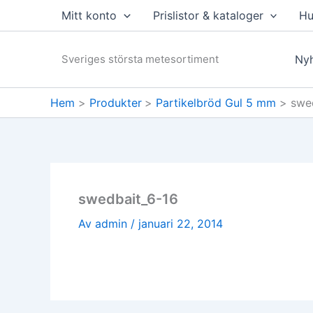
Hoppa
Mitt konto
Prislistor & kataloger
Hu
till
innehåll
Sveriges största metesortiment
Nyh
Hem
Produkter
Partikelbröd Gul 5 mm
swe
swedbait_6-16
Av
admin
/
januari 22, 2014