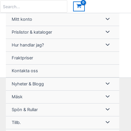
Hoppa
Search
for:
till
innehåll
Mitt konto
Prislistor & kataloger
Hur handlar jag?
Fraktpriser
Kontakta oss
Nyheter & Blogg
Mäsk
Spön & Rullar
Tillb.