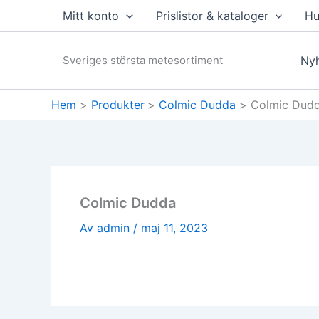
Hoppa
Mitt konto
Prislistor & kataloger
Hu
till
innehåll
Sveriges största metesortiment
Nyh
Hem
Produkter
Colmic Dudda
Colmic Dud
Colmic Dudda
Av
admin
/
maj 11, 2023