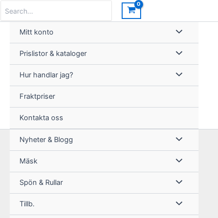
Hoppa
Search
for:
till
innehåll
Mitt konto
Prislistor & kataloger
Hur handlar jag?
Fraktpriser
Kontakta oss
Nyheter & Blogg
Mäsk
Spön & Rullar
Tillb.