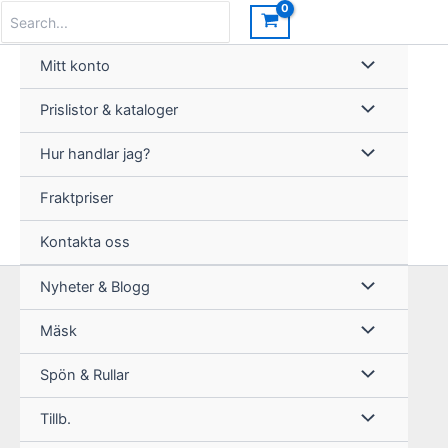
Hoppa
Search
for:
till
innehåll
Mitt konto
Prislistor & kataloger
Hur handlar jag?
Fraktpriser
Kontakta oss
Nyheter & Blogg
Mäsk
Spön & Rullar
Tillb.