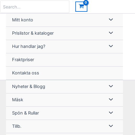
Hoppa
Search
for:
till
innehåll
Mitt konto
Prislistor & kataloger
Hur handlar jag?
Fraktpriser
Kontakta oss
Nyheter & Blogg
Mäsk
Spön & Rullar
Tillb.