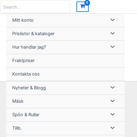
Hoppa
Search
for:
till
innehåll
Mitt konto
Prislistor & kataloger
Hur handlar jag?
Fraktpriser
Kontakta oss
Nyheter & Blogg
Mäsk
Spön & Rullar
Tillb.